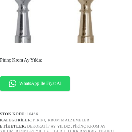
Pirinç Krom Ay Yıldız
WhatsApp İle Fiyat Al
STOK KODU:
10466
KATEGORILER:
PIRINÇ KROM MALZEMELER
ETIKETLER:
DEKORATIF AY YILDIZ
,
PIRINÇ KROM AY
YILDIZ
,
RESMI AY YILDIZ FIGÜRÜ
,
TÜRK BAYRAĞI FIGÜRÜ