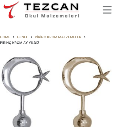
Skip
to
content
HOME
GENEL
PIRINÇ KROM MALZEMELER
PIRINÇ KROM AY YILDIZ