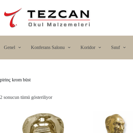
Skip
to
content
Genel
Konferans Salonu
Koridor
Sınıf
pirinç krom büst
2 sonucun tümü gösteriliyor