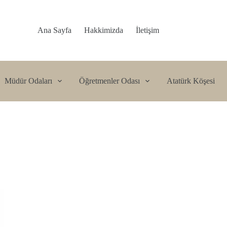
Ana Sayfa
Hakkimizda
İletişim
Müdür Odaları
Öğretmenler Odası
Atatürk Köşesi